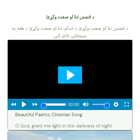
د څښتن ثنا او صفت وکړئ
د څښتن ثنا او صفت وکړئ د خدای ثنا او صفت وکړئ د هغه په
سپېڅلي ځای کې.
Beautiful Pashto Christian Song
O God, grant me light in the darkness of night.