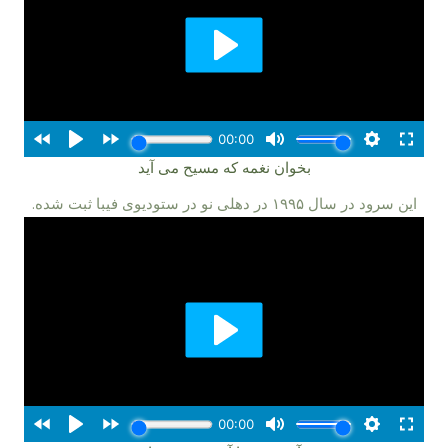
بخوان نغمه که مسیح می آید
این سرود در سال ۵۹۹۱ در دهلی نو در ستودیوی فیبا ثبت شده.