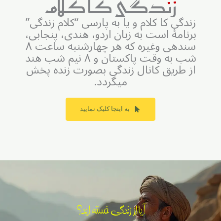
زندگی کا کلام
زندگی کا کلام و يا به پارسی “کلام زندگی”
برنامۀ است به زبان اردو‌‌، هندی، پنجابی،
سندهی وغيره که هر چهارشنبه ساعت ۸
شب به وقت پاکستان و ۸ نيم شب هند
از طريق کانال زندگی بصورت زنده پخش
ميگردد.
به اينجا کليک نماييد
آيا از زندگی خسته ايد؟