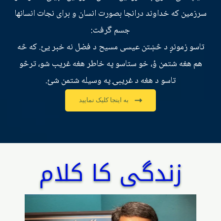
سرزمين که خداوند درانجا بصورت انسان و برای نجات انسانها
جسم گرفت:
تاسو زمونږ د څښتن عیسی مسیح د فضل نه خبر یئ. که څه
هم هغه شتمن ؤ، خو ستاسو په خاطر هغه غریب شو، ترڅو
تاسو د هغه د غریبۍ په وسیله شتمن شئ.
به اينجا کليک نماييد
زندگی کا کلام